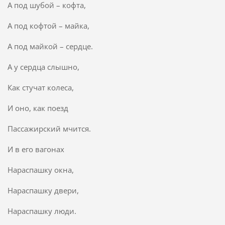
А под шубой – кофта,
А под кофтой – майка,
А под майкой – сердце.
А у сердца слышно,
Как стучат колеса,
И оно, как поезд
Пассажирский мчится.
И в его вагонах
Нараспашку окна,
Нараспашку двери,
Нараспашку люди.