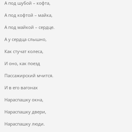
А под шубой – кофта,
А под кофтой – майка,
А под майкой – сердце.
А у сердца слышно,
Как стучат колеса,
И оно, как поезд
Пассажирский мчится.
И в его вагонах
Нараспашку окна,
Нараспашку двери,
Нараспашку люди.