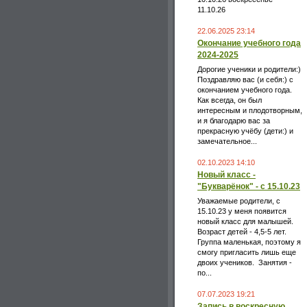
11.10.26
22.06.2025 23:14
Окончание учебного года
2024-2025
Дорогие ученики и родители:)
Поздравляю вас (и себя:) с
окончанием учебного года.
Как всегда, он был
интересным и плодотворным,
и я благодарю вас за
прекрасную учёбу (дети:) и
замечательное...
02.10.2023 14:10
Новый класс -
"Букварёнок" - с 15.10.23
Уважаемые родители, с
15.10.23 у меня появится
новый класс для малышей.
Возраст детей - 4,5-5 лет.
Группа маленькая, поэтому я
смогу пригласить лишь еще
двоих учеников. Занятия -
по...
07.07.2023 19:21
Запись в воскресную