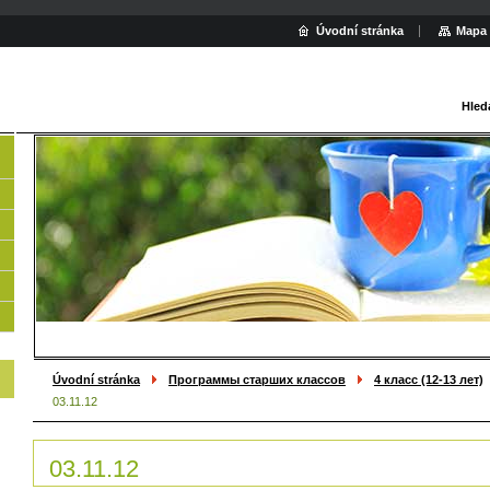
Úvodní stránka
Mapa 
Hled
Úvodní stránka
Программы старших классов
4 класс (12-13 лет)
03.11.12
03.11.12