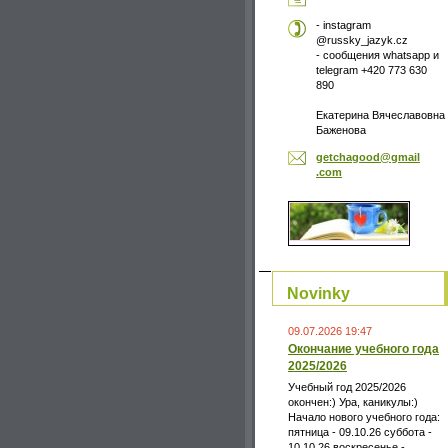
- instagram
@russky_jazyk.cz
- сообщения whatsapp и
telegram +420 773 630
890
Екатерина Вячеславовна
Баженова
getchago
od@gmail
.com
Novinky
09.07.2026 19:47
Окончание учебного года
2025/2026
Учебный год 2025/2026
окончен:) Ура, каникулы:)
Начало нового учебного года:
пятница - 09.10.26 суббота -
10.10.26 воскресенье -