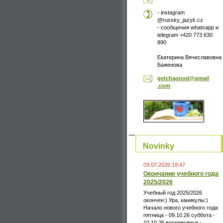
- instagram
@russky_jazyk.cz
- сообщения whatsapp и
telegram +420 773 630
890
Екатерина Вячеславовна
Баженова
getchago
od@gmail
.com
Novinky
09.07.2026 19:47
Окончание учебного года
2025/2026
Учебный год 2025/2026
окончен:) Ура, каникулы:)
Начало нового учебного года:
пятница - 09.10.26 суббота -
10.10.26 воскресенье -