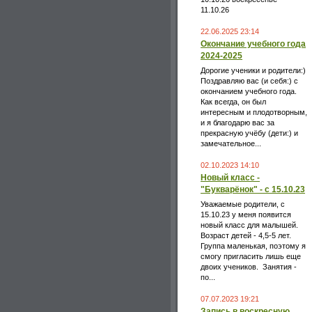
11.10.26
22.06.2025 23:14
Окончание учебного года
2024-2025
Дорогие ученики и родители:)
Поздравляю вас (и себя:) с
окончанием учебного года.
Как всегда, он был
интересным и плодотворным,
и я благодарю вас за
прекрасную учёбу (дети:) и
замечательное...
02.10.2023 14:10
Новый класс -
"Букварёнок" - с 15.10.23
Уважаемые родители, с
15.10.23 у меня появится
новый класс для малышей.
Возраст детей - 4,5-5 лет.
Группа маленькая, поэтому я
смогу пригласить лишь еще
двоих учеников. Занятия -
по...
07.07.2023 19:21
Запись в воскресную