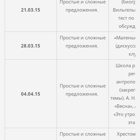
Простые и сложные
(биогра
21.03.15
предложения.
Вильгельма
тест по с
обсужден
Простые и сложные
«Маленьки
28.03.15
предложения.
(дискусс
клуб
Школа ра
речи
антропон
Простые и сложные
(закрепл
04.04.15
предложения.
темы). А. Н.
«Весна», А.
«Это утро, 
эта…
Простые и сложные
Хрестомат