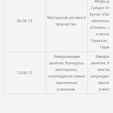
Мифы др
Греции (пер
Куна): «Пиг
Мастерская речевого
06.06.15
«Аполлон и
творчества.
«Олимп», «
и воспит
Геракла», «
Геракл
Завершающее
Заверша
занятие. Конкурсы,
занятие. Ко
викторины,
виктор
13.06.15
награждение самых
награждени
прилежных
прилеж
учеников.
ученик