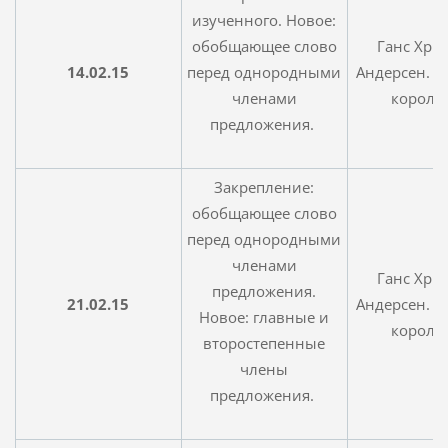
изученного. Новое:
обобщающее слово
Ганс Хри
14.02.15
перед однородными
Андерсен. «
членами
королев
предложения.
Закрепление:
обобщающее слово
перед однородными
членами
Ганс Хри
предложения.
21.02.15
Андерсен. «
Новое: главные и
королев
второстепенные
члены
предложения.