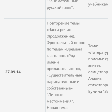
"Занимательный
учебниками
русский язык".
Повторение темы
«Части речи»
(продолжение).
Фронтальный опрос
Тема:
по темам «Времена
«Литератур
глаголов», «Род
приемы: сра
имени
эпитет,
прилагательного»,
27.09.14
олицетворен
«Существительные
Анализ
нарицательные и
стихотворени
собственные»,
Бунина "Зат
"Личные
местоимения".
Новая тема: