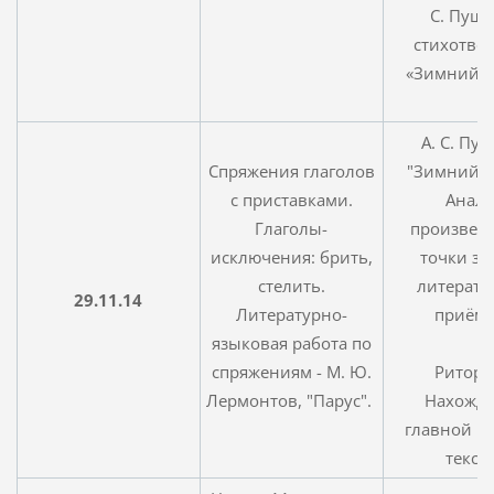
С. Пушк
стихотво
«Зимний в
А. С. Пу
Спряжения глаголов
"Зимний в
с приставками.
Анал
Глаголы-
произведе
исключения: брить,
точки зр
стелить.
литерат
29.11.14
Литературно-
приём
языковая работа по
спряжениям - М. Ю.
Ритори
Лермонтов, "Парус".
Нахожд
главной м
текст