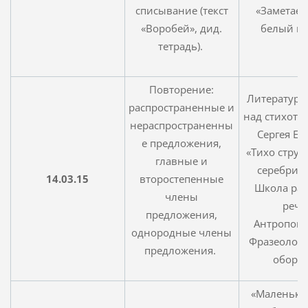
списывание (текст
«Заметает
«Воробей», дид.
белый п
тетрадь).
Повторение:
Литература:
распространенные и
над стихотв
нераспространенны
Сергея Ес
е предложения,
«Тихо струи
главные и
серебрист
14.03.15
второстепенные
Школа ра
члены
речи
предложения,
Антропон
однородные члены
Фразеолог
предложения.
оборот
«Маленьки