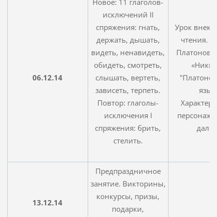
Новое: 11 глаголов-
исключений II
спряжения: гнать,
Урок внекл
держать, дышать,
чтения. А
видеть, ненавидеть,
Платонов, 
обидеть, смотреть,
«Никит
06.12.14
слышать, вертеть,
"Платонов
зависеть, терпеть.
язык
Повтор: глаголы-
Характери
исключения I
персонажей
спряжения: брить,
далее
стелить.
Предпраздничное
занятие. Викторины,
конкурсы, призы,
13.12.14
подарки,