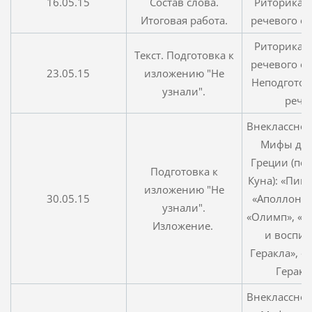
16.05.15
Cостав слова.
Риторика. 
Итоговая работа.
речевого о
Риторика. 
Текст. Подготовка к
речевого о
23.05.15
изложению "Не
Неподгото
узнали".
речь
Внеклассное
Мифы др
Греции (пер
Подготовка к
Куна): «Пиг
изложению "Не
30.05.15
«Аполлон и
узнали".
«Олимп», «
Изложение.
и воспит
Геракла», «
Геракл
Внеклассное