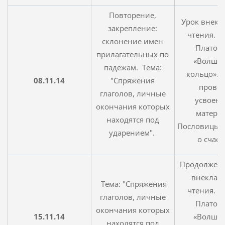
Повторение,
Урок внекл
закрепление:
чтения. А
склонение имен
Платоно
прилагательных по
«Волше
падежам. Тема:
кольцо». Т
08.11.14
"Спряжения
прове
глаголов, личные
усвоенн
окончания которых
материа
находятся под
Пословицы 
ударением".
о счаст
Продолжени
внекласс
Тема: "Спряжения
чтения. А
глаголов, личные
Платоно
окончания которых
15.11.14
«Волше
находятся под