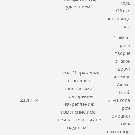
кольцо
ударением".
Объясн
пословицы и
счасть
1. «Масте
речево
творчест
знакомст
творчес
Тема: "Спряжения
детского 
глаголов с
Алексан
приставками".
Шибае
Повторение,
22.11.14
2. «Школа р
закрепление:
речи»
изменение имен
эмоциона
прилагательных по
окрас
падежам".
стихотворени