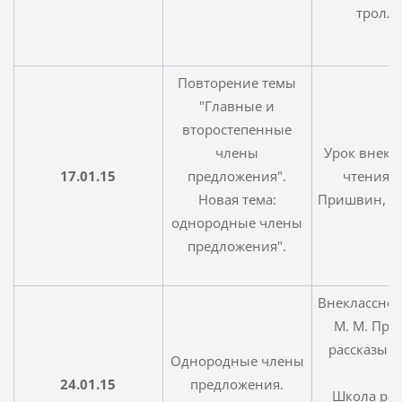
тролли
Повторение темы
"Главные и
второстепенные
члены
Урок внекл
17.01.15
предложения".
чтения. 
Новая тема:
Пришвин, р
однородные члены
предложения".
Внеклассное
М. М. При
рассказы. 
Однородные члены
24.01.15
предложения.
Школа ра