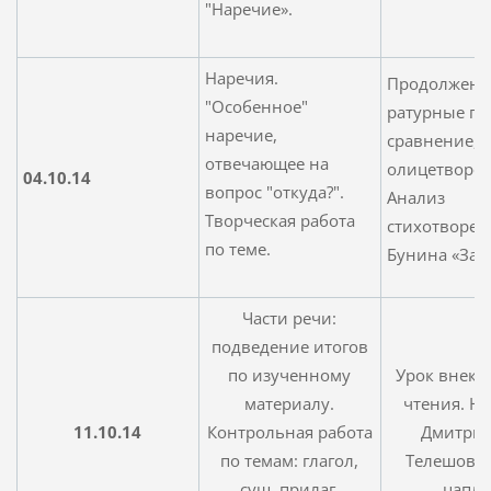
"Наречие».
Наречия.
Продолжение
"Особенное"
ратурные пр
наречие,
сравнение, э
отвечающее на
олицетворен
04.10.14
вопрос "откуда?".
Анализ
Творческая работа
стихотворени
по теме.
Бунина «Зат
Части речи:
подведение итогов
по изученному
Урок внекл
материалу.
чтения. Н
11.10.14
Контрольная работа
Дмитри
по темам: глагол,
Телешов. 
сущ, прилаг,
цапля