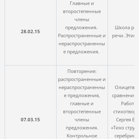
Главные и
второстепенные
члены
предложения.
Школа ра
28.02.15
Распространенные и
речи. Этим
нераспространенны
е предложения.
Повторение:
распространенные и
нераспространенны
Олицетво
е предложения,
сравнение, 
главные и
Работа 
второстепенные
стихотвор
07.03.15
члены
Сергея Ес
предложения.
«Тихо струи
Контрольное
серебрист