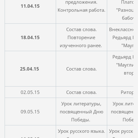
предложения.
Платон
11.04.15
Контрольная работа.
"Разноцв
бабочк
Состав слова.
Внеклассное
18.04.15
Повторение
Редьярд Ки
изученного ранее.
"Маугл
Редьярд Ки
"Маугли",
25.04.15
Состав слова.
второ
02.05.15
Cостав слова.
Ритори
Урок литературы,
Урок литер
09.05.15
посвященный Дню
посвященн
Победы.
Побед
Урок русского языка.
Урок русског