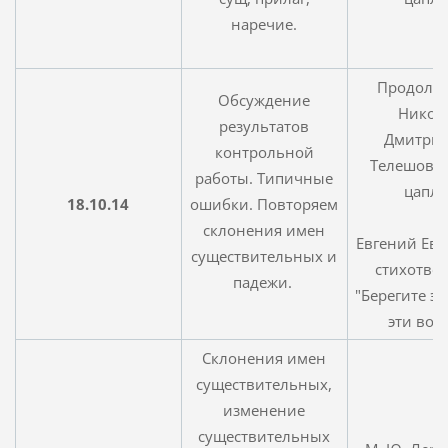
наречие.
Продолж
Обсуждение
Никол
результатов
Дмитри
контрольной
Телешов. 
работы. Типичные
цапля
18.10.14
ошибки. Повторяем
склонения имен
Евгений Евт
существительных и
стихотво
падежи.
"Берегите эт
эти воды
Склонения имен
существительных,
изменение
существительных