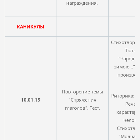
награждения.
КАНИКУЛЫ
Стихотворен
Тютче
"Чароде
зимою..." -
произвед
Повторение темы
Риторика: о
10.01.15
"Спряжения
Речев
глаголов". Тест.
характери
челове
Стихотво
"Молчал