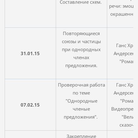
Составление схем.
речи: эмоц
окрашенные
Повторяющиеся
союзы и частицы
Ганс Хри
при однородных
31.01.15
Андерсен, 
членах
"Ромаш
предложения.
Проверочная работа
Ганс Хри
по теме
Андерсен, 
"Однородные
"Ромашк
07.02.15
членые
Видеопрез
предложения".
"Вели
сказочн
Закрепление