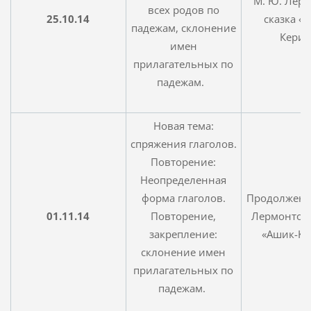
М. Ю. Лерм
всех родов по
25.10.14
сказка «
падежам, склонение
Кериб
имен
прилагательных по
падежам.
Новая тема:
спряжения глаголов.
Повторение:
Неопределенная
форма глаголов.
Продолжение
01.11.14
Повторение,
Лермонтов,
закрепление:
«Ашик-Ке
склонение имен
прилагательных по
падежам.