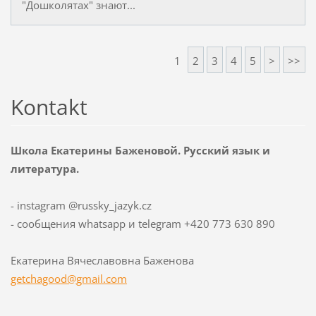
"Дошколятах" знают...
1
2
3
4
5
>
>>
Kontakt
Школа Екатерины Баженовой. Русский язык и
литература.
- instagram @russky_jazyk.cz
- сообщения whatsapp и telegram +420 773 630 890
Екатерина Вячеславовна Баженова
getchago
od@gmail
.com