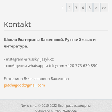
1
2
3
4
5
>
>>
Kontakt
Школа Екатерины Баженовой. Русский язык и
литература.
- instagram @russky_jazyk.cz
- сообщения whatsapp и telegram +420 773 630 890
Екатерина Вячеславовна Баженова
getchago
od@gmail
.com
Noxis s.r.o. © 2010-2022 Все права защищены.
Vytvořeno službou
Webnode