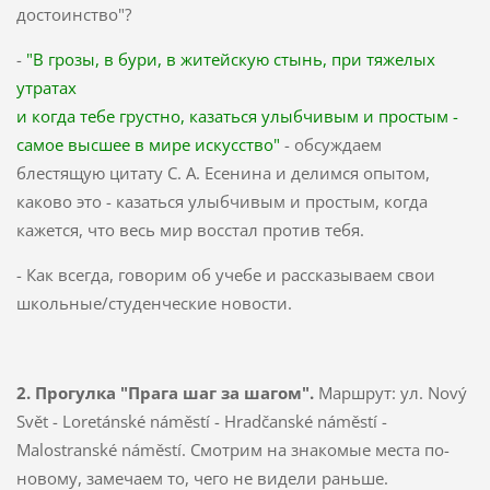
достоинство"?
-
"В грозы, в бури, в житейскую стынь, при тяжелых
утратах
и когда тебе грустно, казаться улыбчивым и простым -
самое высшее в мире искусство"
- обсуждаем
блестящую цитату С. А. Есенина и делимся опытом,
каково это - казаться улыбчивым и простым, когда
кажется, что весь мир восстал против тебя.
- Как всегда, говорим об учебе и рассказываем свои
школьные/cтуденческие новости.
2. Прогулка "Прага шаг за шагом".
Маршрут: ул. Nový
Svět - Loretánské náměstí - Hradčanské náměstí -
Malostranské náměstí. Смотрим на знакомые места по-
новому, замечаем то, чего не видели раньше.