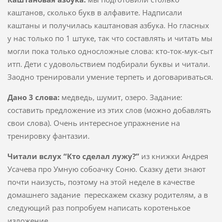
каштанов, сколько букв в алфавите. Надписали
каштаны и получилась каштановая азбука. Но гласных
у нас только по 1 штуке, так что составлять и читать мы
могли пока только односложные слова: кто-ток-мук-сыт
итп. Дети с удовольствием подбирали буквы и читали.
Заодно тренировали умение терпеть и договариваться.
Дано 3 слова:
медведь, шумит, озеро. Задание:
составить предложение из этих слов (можно добавлять
свои слова). Очень интересное упражнение на
тренировку фантазии.
Читали вслух “Кто сделал лужу?”
из книжки Андрея
Усачева про Умную собоачку Соню. Сказку дети знают
почти наизусть, поэтому на этой неделе в качестве
домашнего задание перескажем сказку родителям, а в
следующий раз попробуем написать коротенькое
изложение.