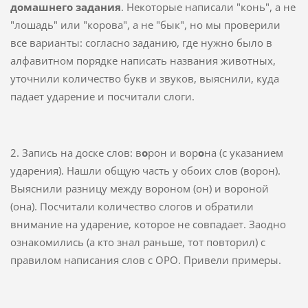
домашнего задания
. Некоторые написали "конь", а не
"лошадь" или "корова", а не "бык", но мы проверили
все варианты: согласно заданию, где нужно было в
алфавитном порядке написать названия животных,
уточнили количество букв и звуков, выяснили, куда
падает ударение и посчитали слоги.
2. Запись на доске слов: в
о
рон и вор
о
на (с указанием
ударения). Нашли общую часть у обоих слов (ворон).
Выяснили разницу между вороном (он) и вороной
(она). Посчитали количество слогов и обратили
внимание на ударение, которое не совпадает. Заодно
ознакомились (а кто знал раньше, тот повторил) с
правилом написания слов с ОРО. Привели примеры.