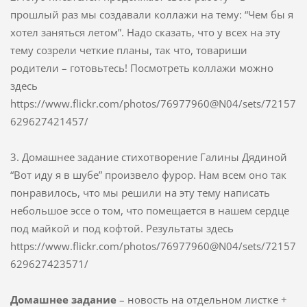
прошлый раз мы создавали коллажи на тему: “Чем бы я
хотел заняться летом”. Надо сказать, что у всех на эту
тему созрели четкие планы, так что, товариши
родители – готовьтесь! Посмотреть коллажи можно
здесь
https://www.flickr.com/photos/76977960@N04/sets/72157
629627421457/
3. Домашнее задание стихотворение Галины Дядиной
“Вот иду я в шубе” произвело фурор. Нам всем оно так
понравилось, что мы решили на эту тему написать
небольшое эссе о том, что помещается в нашем сердце
под майкой и под кофтой. Результаты здесь
https://www.flickr.com/photos/76977960@N04/sets/72157
629627423571/
Домашнее задание
– новость на отдельном листке +