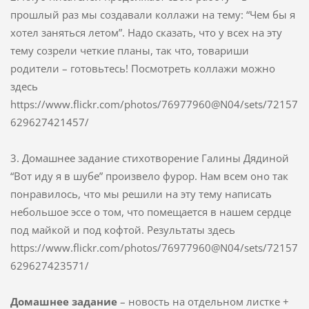
прошлый раз мы создавали коллажи на тему: “Чем бы я
хотел заняться летом”. Надо сказать, что у всех на эту
тему созрели четкие планы, так что, товариши
родители – готовьтесь! Посмотреть коллажи можно
здесь
https://www.flickr.com/photos/76977960@N04/sets/72157
629627421457/
3. Домашнее задание стихотворение Галины Дядиной
“Вот иду я в шубе” произвело фурор. Нам всем оно так
понравилось, что мы решили на эту тему написать
небольшое эссе о том, что помещается в нашем сердце
под майкой и под кофтой. Результаты здесь
https://www.flickr.com/photos/76977960@N04/sets/72157
629627423571/
Домашнее задание
– новость на отдельном листке +