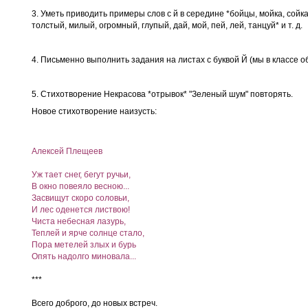
3. Уметь приводить примеры слов с й в середине *бойцы, мойка, сойка
толстый, милый, огромный, глупый, дай, мой, пей, лей, танцуй* и т. д.
4. Письменно выполнить задания на листах с буквой Й (мы в классе 
5. Стихотворение Некрасова *отрывок* "Зеленый шум" повторять.
Новое стихотворение наизусть:
Алексей Плещеев
Уж тает снег, бегут ручьи,
В окно повеяло весною...
Засвищут скоро соловьи,
И лес оденется листвою!
Чиста небесная лазурь,
Теплей и ярче солнце стало,
Пора метелей злых и бурь
Опять надолго миновала...
***
Всего доброго, до новых встреч.