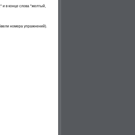
* и в конце слова *желтый,
обвели номера упражнений).