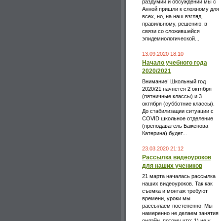
раздумий и обсуждений мы с
Анной пришли к сложному для
всех, но, на наш взгляд,
правильному, решению: в
связи со сложившейся
эпидемиологической...
13.09.2020 18:10
Начало учебного года
2020/2021
Внимание! Школьный год
2020/21 начнется 2 октября
(пятничные классы) и 3
октября (субботние классы).
До стабилизации ситуации c
COVID школьное отделение
(преподаватель Баженова
Катерина) будет...
23.03.2020 21:12
Рассылка видеоуроков
для наших учеников
21 марта началась рассылка
наших видеоуроков. Так как
съемка и монтаж требуют
времени, уроки мы
рассылаем постепенно. Мы
намеренно не делаем занятия
онлайн, потому что: 1) не у