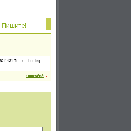
 Пишите!
003011431-Troubleshooting-
Odpovědět