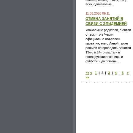
всех одинаковые...
11.03.2020 09:11
ОТМЕНА ЗАНЯТИЙ В
СВЯЗИ С ЭПИДЕМИЕЙ
Уважаемые родители, в связи
с тем, что в Чехии
официально объявлен
карантин, мы с Анной также
решили не проводить занятия
13-го и 14-го марта и в
последующие пятницы и
субботы - до отмены...
<<
<
1
|
2
|
3
|
4
|
5
>
>>