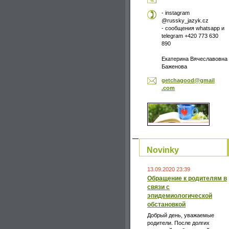
- instagram
@russky_jazyk.cz
- сообщения whatsapp и
telegram +420 773 630
890
Екатерина Вячеславовна
Баженова
getchago
od@gmail
.com
Novinky
13.09.2020 23:39
Обращение к родителям в
связи с
эпидемиологической
обстановкой
Добрый день, уважаемые
родители. После долгих