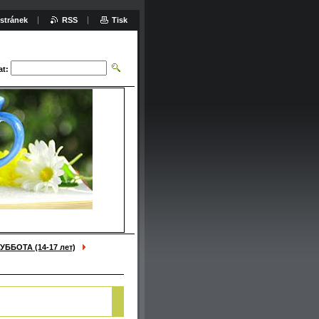
stránek
RSS
Tisk
at:
УББОТА (14-17 лет)