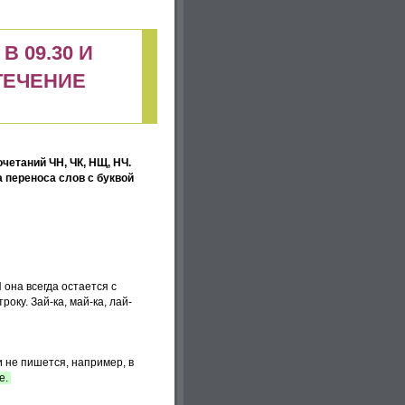
 09.30 И
 ТЕЧЕНИЕ
четаний ЧН, ЧК, НЩ, НЧ.
а переноса слов с буквой
Й она всегда остается с
ку. Зай-ка, май-ка, лай-
 не пишется, например, в
ее.