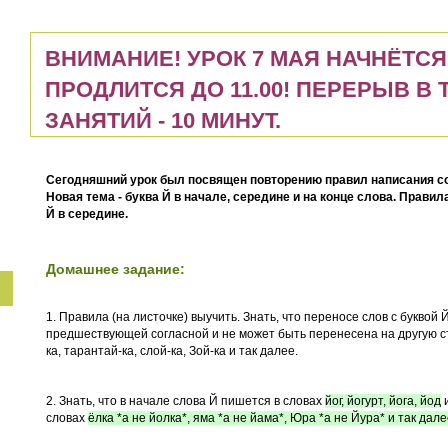
ВНИМАНИЕ! УРОК 7 МАЯ НАЧНЁТСЯ В
ПРОДЛИТСЯ ДО 11.00! ПЕРЕРЫВ В
ЗАНЯТИЙ - 10 МИНУТ.
Сегодняшний урок был посвящен повторению правил написания со
Новая тема - буква Й в начале, середине и на конце слова. Правил
Й в середине.
Домашнее задание:
1. Правила (на листочке) выучить. Знать, что переносе слов с буквой 
предшествующей согласной и не может быть перенесена на другую стро
ка, тарантай-ка, слой-ка, Зой-ка и так далее.
2. Знать, что в начале слова Й пишется в словах
йог, йогурт, йога, йод
и
словах
ёлка *а не йолка*, яма *а не йама*, Юра *а не Йура* и так дал