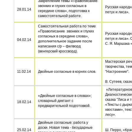
Закрепление темы «Правописание
звонких и глухих согласных в
Русская народна
28.01.14
середине слова», подготовка к
петух и лиса».
самостоятельной работе.
Cамостоятельная работа по теме
«Правописание звонких и глухих
Русская народна
согласных в середине слова»,
петух и лиса».
04.02.14
дополнительное задание после
С. Я. Маршака 
написания с/р – филворд
(венгерский кроссворд).
Мастерская реч
творчества, те
11.02.14
Двойные согласные в корнях слов.
"Настроение".
В. Сутеев, сказ
«Литературное
Диагностически
«Двойные согласные в словах»;
сказка "Лиса и 
словарный диктант с
18.02.14
«Тексты с дырк
предварительной подготовкой.
хвостами», текс
лесу».
Двойные согласные: работа у
доски. Новая тема - безударные
25.02.14
Ш. Перро, «Кра