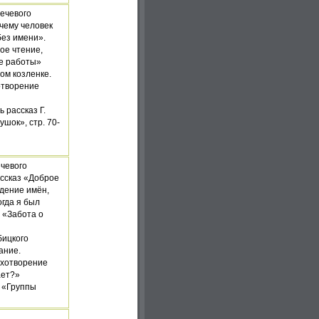
речевого
чему человек
без имени».
ое чтение,
е работы»
ом козленке.
хотворение
ь рассказ Г.
шок», стр. 70-
чевого
ассказ «Доброе
дение имён,
гда я был
 «Забота о
бицкого
ание.
тихотворение
ает?»
 «Группы