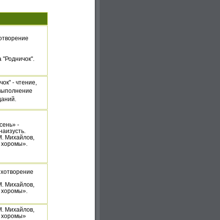
хотворение
а "Родничок".
чок" - чтение,
 выполнение
даний.
сень» -
наизусть.
М. Михайлов,
 хоромы».
ихотворение
. Михайлов,
 хоромы».
. Михайлов,
е хоромы»