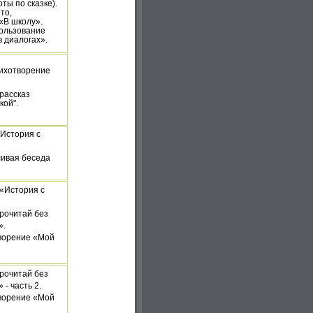
ты по сказке).
то,
«В школу».
ользование
в диалогах».
тихотворение
 рассказ
кой".
"История с
ливая беседа
 «История с
рочитай без
».
творение «Мой
рочитай без
 - часть 2.
творение «Мой