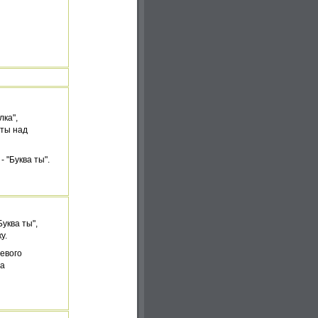
лка",
ты над
- "Буква ты".
Буква ты",
у.
евого
ма