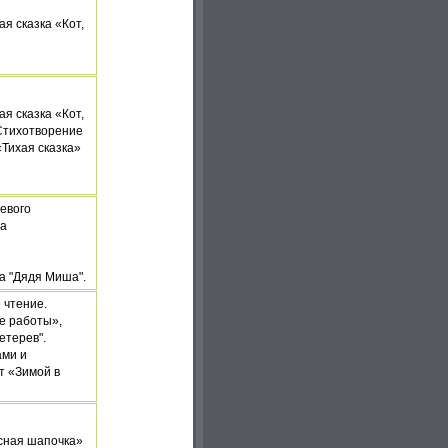
я сказка «Кот,
я сказка «Кот,
 Стихотворение
«Тихая сказка»
евого
ма
ка "Дядя Миша".
 чтение.
е работы»,
тетерев".
ами и
т «Зимой в
сная шапочка»