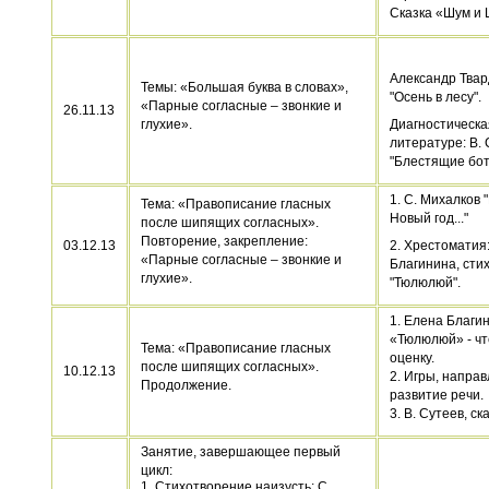
Сказка «Шум и
Александр Твар
Темы: «Большая буква в словах»,
"Осень в лесу".
«Парные согласные – звонкие и
26.11.13
глухие».
Диагностическа
литературе: В.
"Блестящие бот
1. С. Михалков 
Тема: «Правописание гласных
Новый год..."
после шипящих согласных».
Повторение, закрепление:
03.12.13
2. Хрестоматия
«Парные согласные – звонкие и
Благинина, сти
глухие».
"Тюлюлюй".
1. Елена Благи
«Тюлюлюй» - чт
Тема: «Правописание гласных
оценку.
после шипящих согласных».
10.12.13
2. Игры, напра
Продолжение.
развитие речи.
3. В. Сутеев, ск
Занятие, завершающее первый
цикл:
1. Стихотворение наизусть: С.