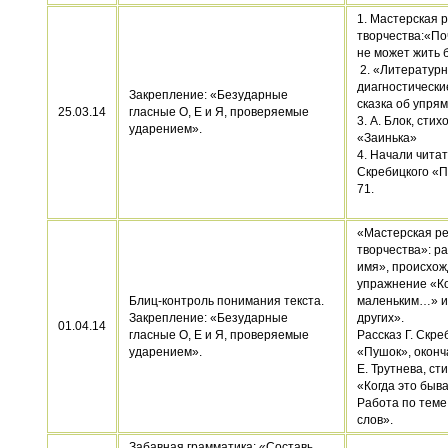
1. Мастерская 
творчества:«По
не может жить 
2. «Литературн
диагностически
Закрепление: «Безударные
сказка об упрям
25.03.14
гласные О, Е и Я, проверяемые
3. А. Блок, сти
ударением».
«Заинька»
4. Начали читат
Скребицкого «Пу
71.
«Мастерская ре
творчества»: р
имя», происхож
упражнение «Ко
Блиц-контроль понимания текста.
маленьким…» и
Закрепление: «Безударные
других».
01.04.14
гласные О, Е и Я, проверяемые
Рассказ Г. Скре
ударением».
«Пушок», оконч
Е. Трутнева, с
«Когда это быв
Работа по теме
слов».
Забавная грамматика: «Составь