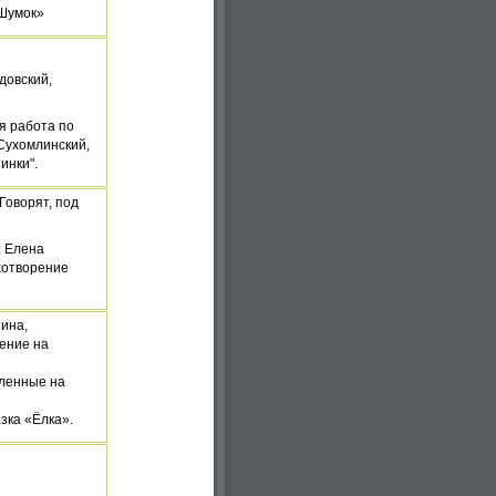
 Шумок»
довский,
я работа по
 Сухомлинский,
инки".
"Говорят, под
: Елена
хотворение
нина,
ение на
вленные на
азка «Ёлка».