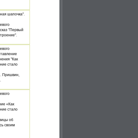
сная шапочка".
евого
ссказ "Первый
строение".
евого
ставление
нения "Как
ние стало
. Пришвин,
.
евого
ние «Как
ние стало
вицы об
сь своим