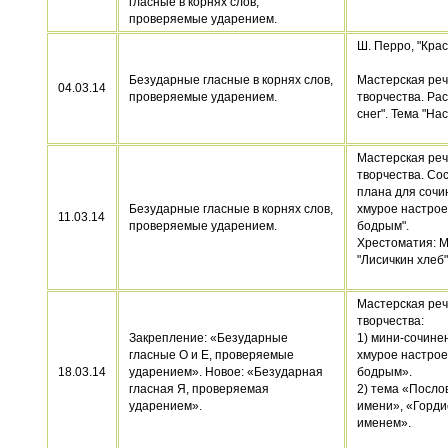
гласные в корнях слов,
проверяемые ударением.
Ш. Перро, "Кра
Безударные гласные в корнях слов,
Мастерская реч
04.03.14
проверяемые ударением.
творчества. Ра
снег". Тема "На
Мастерская реч
творчества. Со
плана для сочи
Безударные гласные в корнях слов,
хмурое настрое
11.03.14
проверяемые ударением.
бодрым".
Хрестоматия: М
"Лисичкин хлеб"
Мастерская реч
творчества:
Закрепление: «Безударные
1) мини-сочине
гласные О и Е, проверяемые
хмурое настрое
18.03.14
ударением». Новое: «Безударная
бодрым».
гласная Я, проверяемая
2) тема «Посло
ударением».
имени», «Горди
именем».