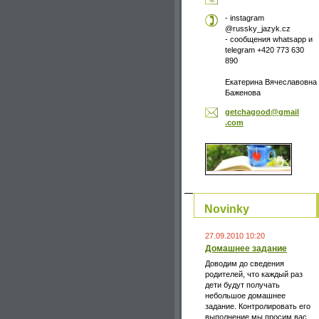
- instagram
@russky_jazyk.cz
- сообщения whatsapp и
telegram +420 773 630
890
Екатерина Вячеславовна
Баженова
getchago
od@gmail
.com
Novinky
27.09.2010 10:20
Домашнее задание
Доводим до сведения
родителей, что каждый раз
дети будут получать
небольшое домашнее
задание. Контролировать его
выполнение мы просим вас,