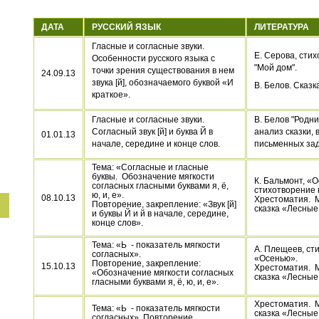
ДАТА
РУССКИЙ ЯЗЫК
ЛИТЕРАТУРА
Гласные и согласные звуки.
Е. Серова, сти
Особенности русского языка с
"Мой дом".
точки зрения существования в нем
24.09.13
звука [й], обозначаемого буквой «И
В. Белов. Сказк
краткое».
Гласные и согласные звуки.
В. Белов "Родни
Согласный звук [й] и буква Й в
анализ сказки,
01.01.13
начале, середине и конце слов.
письменных за
Тема: «Согласные и гласные
буквы.
Обозначение мягкости
К. Бальмонт, «О
согласных гласными буквами я, ё,
стихотворение 
ю, и, е».
08.10.13
Хрестоматия.
Повторение, закрепление: «Звук [й]
сказка «Лесные
и буквы Й и й в начале, середине,
конце слов».
Тема: «Ь
- показатель мягкости
А. Плещеев, ст
согласных».
«Осенью».
Повторение, закрепление:
15.10.13
Хрестоматия.
М
«Обозначение мягкости согласных
сказка «Лесные
гласными буквами я, ё, ю, и, е».
Хрестоматия.
М
Тема: «Ь
- показатель мягкости
сказка «Лесны
согласных». Повторение,