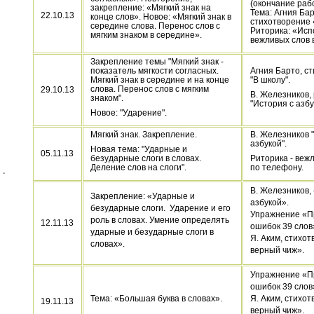
(окончание рабо
закрепление: «Мягкий знак на
Тема: Агния Бар
22.10.13
конце слов». Новое: «Мягкий знак в
стихотворение 
середине слова. Перенос слов с
Риторика: «Исп
мягким знаком в середине».
вежливых слов 
Закрепление темы "Мягкий знак -
показатель мягкости согласных.
Агния Барто, с
Мягкий знак в середине и на конце
"В школу".
слова. Перенос слов с мягким
29.10.13
В. Железников,
знаком".
"История с азбу
Новое: "Ударение".
Мягкий знак. Закрепление.
В. Железников 
азбукой".
Новая тема: "Ударные и
05.11.13
безударные слоги в словах.
Риторика - веж
Деление слов на слоги".
по телефону.
В. Железников,
Закрепление: «Ударные и
азбукой».
безударные слоги. Ударение и его
Упражнение «П
роль в словах. Умение определять
12.11.13
ошибок 39 слов
ударные и безударные слоги в
Я. Аким, стихо
словах».
верный чиж».
Упражнение «П
ошибок 39 слов»
Тема: «Большая буква в словах».
Я. Аким, стихо
19.11.13
верный чиж».