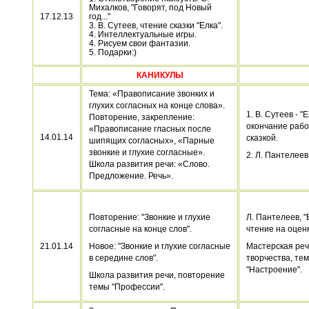
Михалков, "Говорят, под Новый
17.12.13
год..."
3. В. Сутеев, чтение сказки "Елка".
4. Интеллектуальные игры.
4. Рисуем свои фантазии.
5. Подарки:)
КАНИКУЛЫ
Тема: «Правописание звонких и
глухих согласных на конце слова».
1. В. Сутеев - "Е
Повторение, закрепление:
окончание рабо
«Правописание гласных после
14.01.14
сказкой.
шипящих согласных», «Парные
звонкие и глухие согласные».
2. Л. Пантелеев 
Школа развития речи: «Слово.
Предложение. Речь».
Повторение: "Звонкие и глухие
Л. Пантелеев, "
согласные на конце слов".
чтение на оценк
21.01.14
Новое: "Звонкие и глухие согласные
Мастерская реч
в середине слов".
творчества, те
"Настроение".
Школа развития речи, повторение
темы "Профессии".