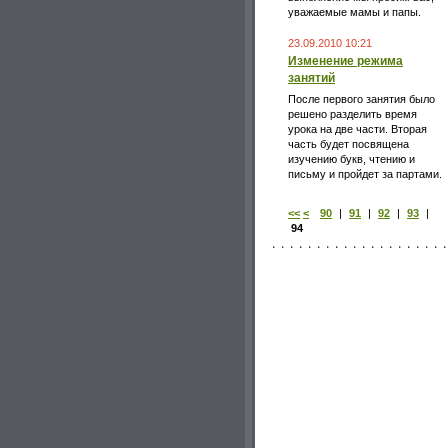
уважаемые мамы и папы.
23.09.2010 10:21
Изменение режима
занятий
После первого занятия было
решено разделить время
урока на две части. Вторая
часть будет посвящена
изучению букв, чтению и
письму и пройдет за партами.
<<
<
90
|
91
|
92
|
93
|
94