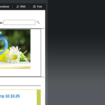
stránek
RSS
Tisk
at:
р 10.10.25