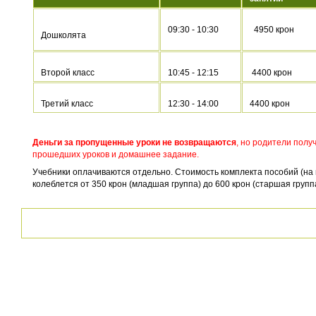
09:30 - 10:30
4950 крон
Дошколята
Второй класс
10:45 - 12:15
4400 крон
Третий класс
12:30 - 14:00
4400 крон
Деньги за пропущенные уроки не возвращаются
, но родители пол
прошедших уроков и домашнее задание.
Учебники оплачиваются отдельно. Стоимость комплекта пособий (на 
колеблется от 350 крон (младшая группа) до 600 крон (старшая групп