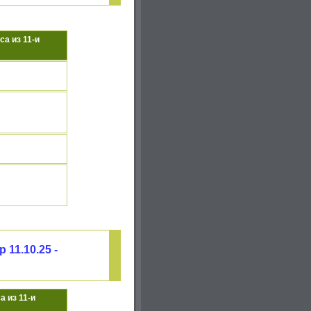
са из 11-и
11.10.25 -
а из 11-и