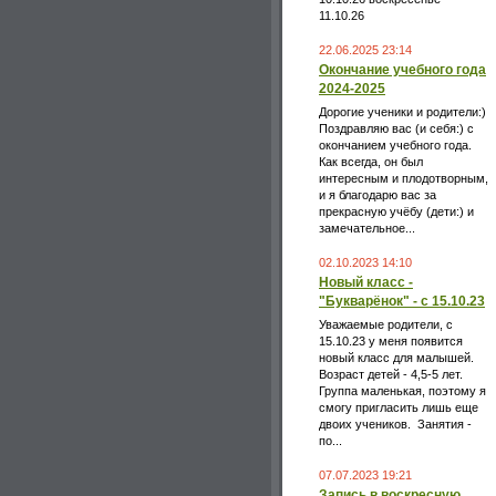
11.10.26
22.06.2025 23:14
Окончание учебного года
2024-2025
Дорогие ученики и родители:)
Поздравляю вас (и себя:) с
окончанием учебного года.
Как всегда, он был
интересным и плодотворным,
и я благодарю вас за
прекрасную учёбу (дети:) и
замечательное...
02.10.2023 14:10
Новый класс -
"Букварёнок" - с 15.10.23
Уважаемые родители, с
15.10.23 у меня появится
новый класс для малышей.
Возраст детей - 4,5-5 лет.
Группа маленькая, поэтому я
смогу пригласить лишь еще
двоих учеников. Занятия -
по...
07.07.2023 19:21
Запись в воскресную