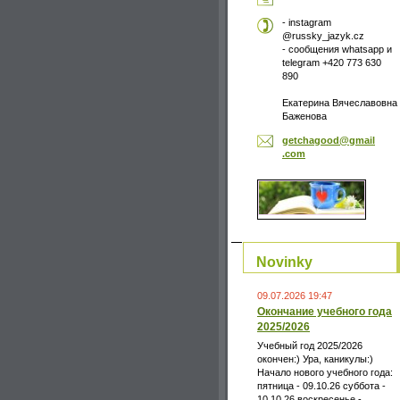
- instagram
@russky_jazyk.cz
- сообщения whatsapp и
telegram +420 773 630
890
Екатерина Вячеславовна
Баженова
getchago
od@gmail
.com
Novinky
09.07.2026 19:47
Окончание учебного года
2025/2026
Учебный год 2025/2026
окончен:) Ура, каникулы:)
Начало нового учебного года:
пятница - 09.10.26 суббота -
10.10.26 воскресенье -