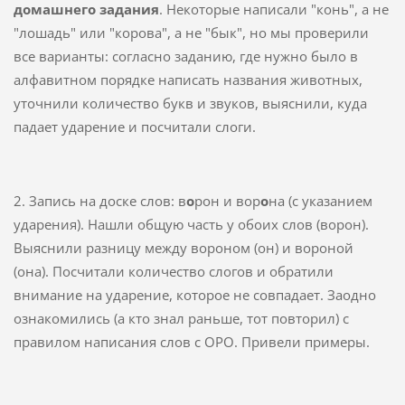
домашнего задания
. Некоторые написали "конь", а не
"лошадь" или "корова", а не "бык", но мы проверили
все варианты: согласно заданию, где нужно было в
алфавитном порядке написать названия животных,
уточнили количество букв и звуков, выяснили, куда
падает ударение и посчитали слоги.
2. Запись на доске слов: в
о
рон и вор
о
на (с указанием
ударения). Нашли общую часть у обоих слов (ворон).
Выяснили разницу между вороном (он) и вороной
(она). Посчитали количество слогов и обратили
внимание на ударение, которое не совпадает. Заодно
ознакомились (а кто знал раньше, тот повторил) с
правилом написания слов с ОРО. Привели примеры.