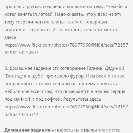
прошлый раз мы создавали коллажи на тему: “Чем бы я
хотел заняться летом”. Надо сказать, что у всех на эту
тему созрели четкие планы, так что, товариши
родители – готовьтесь! Посмотреть коллажи можно
здесь
https://www.flickr.com/photos/76977960@N04/sets/72157
629627421457/
3. Домашнее задание стихотворение Галины Дядиной
“Вот иду я в шубе” произвело фурор. Нам всем оно так
понравилось, что мы решили на эту тему написать
небольшое эссе о том, что помещается в нашем сердце
под майкой и под кофтой. Результаты здесь
https://www.flickr.com/photos/76977960@N04/sets/72157
629627423571/
Домашнее задание
– новость на отдельном листке +