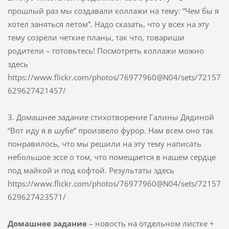
прошлый раз мы создавали коллажи на тему: “Чем бы я
хотел заняться летом”. Надо сказать, что у всех на эту
тему созрели четкие планы, так что, товариши
родители – готовьтесь! Посмотреть коллажи можно
здесь
https://www.flickr.com/photos/76977960@N04/sets/72157
629627421457/
3. Домашнее задание стихотворение Галины Дядиной
“Вот иду я в шубе” произвело фурор. Нам всем оно так
понравилось, что мы решили на эту тему написать
небольшое эссе о том, что помещается в нашем сердце
под майкой и под кофтой. Результаты здесь
https://www.flickr.com/photos/76977960@N04/sets/72157
629627423571/
Домашнее задание
– новость на отдельном листке +