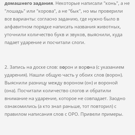
домашнего задания
. Некоторые написали "конь", а не
"лошадь" или "корова", а не "бык", но мы проверили
все варианты: согласно заданию, где нужно было в
алфавитном порядке написать названия животных,
уточнили количество букв и звуков, выяснили, куда
падает ударение и посчитали слоги.
2. Запись на доске слов: в
о
рон и вор
о
на (с указанием
ударения). Нашли общую часть у обоих слов (ворон).
Выяснили разницу между вороном (он) и вороной
(она). Посчитали количество слогов и обратили
внимание на ударение, которое не совпадает. Заодно
ознакомились (а кто знал раньше, тот повторил) с
правилом написания слов с ОРО. Привели примеры.