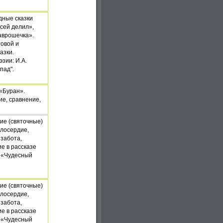
дные сказки
усей делил»,
аврошечка».
овой и
азки.
зии: И.А.
пад".
, «Буран».
е, сравнение,
ие (святочные)
лосердие,
 забота,
е в рассказе
а «Чудесный
ие (святочные)
лосердие,
 забота,
е в рассказе
а «Чудесный