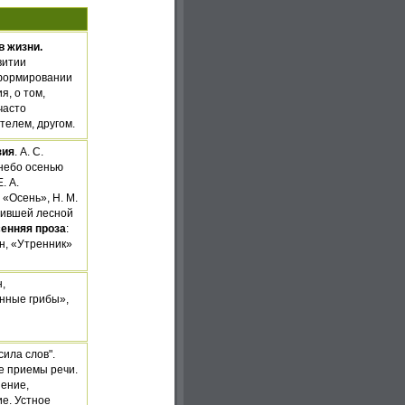
в жизни.
витии
 формировании
я, о том,
часто
телем, другом.
зия
. А. С.
небо осенью
. А.
 «Осень», Н. М.
гнившей лесной
енняя проза
:
н, «Утренник»
,
нные грибы»,
ила слов".
е приемы речи.
нение,
е. Устное