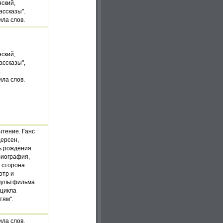
нский,
ассказы".
ила слов.
нский,
ассказы",
.
ила слов.
чтение. Ганс
ерсен,
нь рождения
биография,
 сторона
отр и
мультфильма
 цикла
тям".
ла слов.