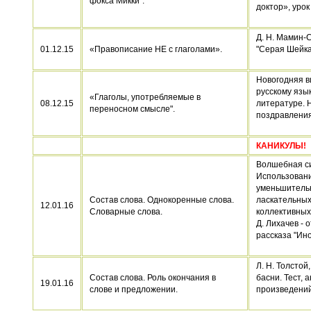
фокса Микки".
доктор», урок
Д. Н. Мамин-
01.12.15
«Правописание НЕ с глаголами».
"Серая Шейка
Новогодняя в
русскому язык
«Глаголы, употребляемые в
08.12.15
литературе. 
переносном смысле".
поздравления
КАНИКУЛЫ!
Волшебная си
Использован
уменьшитель
Cостав слова. Однокоренные слова.
ласкательных
12.01.16
Словарные слова.
коллективных 
Д. Лихачев - 
рассказа "Ино
Л. Н. Толстой
Состав слова. Роль окончания в
басни. Тест, 
19.01.16
слове и предложении.
произведени