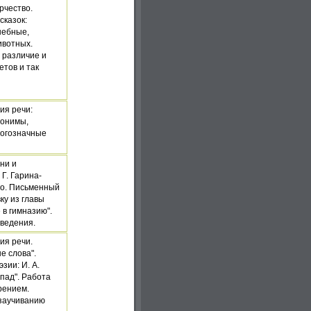
рчество.
сказок:
шебные,
ивотных.
, различие и
етов и так
ия речи:
нонимы,
ногозначные
ни и
 Г. Гарина-
го. Письменный
ку из главы
 в гимназию".
зведения.
ия речи.
е слова".
зии: И. А.
опад". Работа
рением.
 заучиванию