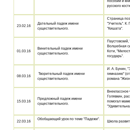
пособий и кни
русского кост
Страница поэз
Дательный падеж имени
"Учитель". К. 
23.02.16
существительного.
"Кишата".
Паустовский,
Волшебная си
Винительный падеж имени
01.03.16
Коти, "Милос
существительного.
государь".
И. А. Бунин, 
Творительный падеж имени
гимназию" (о
08.03.16
существительного.
романа "Жизн
Внеклассное 
Голявкин, рас
Предложный падеж имени
15.03.16
помогал маме
существительного.
"Удивительна
Обобщающий урок по теме "Падежи".
22.03.16
Школа развит