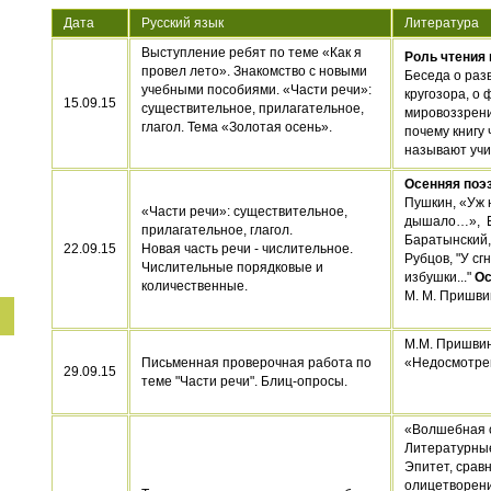
Дата
Русский язык
Литература
Выступление ребят по теме «Как я
Роль чтения 
провел лето». Знакомство с новыми
Беседа о раз
учебными пособиями. «Части речи»:
кругозора, о
15
.09.15
существительное, прилагательное,
мировоззрени
глагол. Тема «Золотая осень».
почему книгу 
называют учи
Осенняя поэ
Пушкин, «Уж 
«Части речи»: существительное,
дышало…», Е
прилагательное, глагол.
Баратынский,
22.09.15
Новая часть речи - числительное.
Рубцов, "У с
Числительные порядковые и
избушки..."
Ос
количественные.
М. М. Пришви
М.М. Пришвин
Письменная проверочная работа по
«Недосмотре
29.09.15
теме "Части речи". Блиц-опросы.
«Волшебная с
Литературны
Эпитет, срав
олицетворени