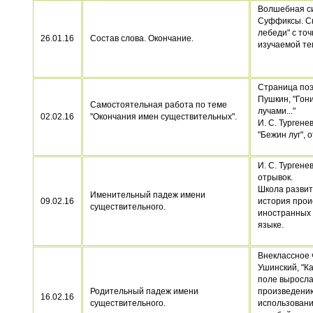
Волшебная си
Суффиксы. Ск
лебеди" с точ
26.01.16
Состав слова. Окончание.
изучаемой т
Страница поэз
Пушкин, "Го
Самостоятельная работа по теме
лучами..."
02.02.16
"Окончания имен существительных".
И. С. Тургене
"Бежин луг", 
И. С. Тургенев
отрывок.
Школа развит
Именительный падеж имени
09.02.16
история про
существительного.
иностранных 
языке.
Внеклассное ч
Ушинский, "К
поле выросла"
Родительный падеж имени
произведени
16.02.16
существительного.
использован