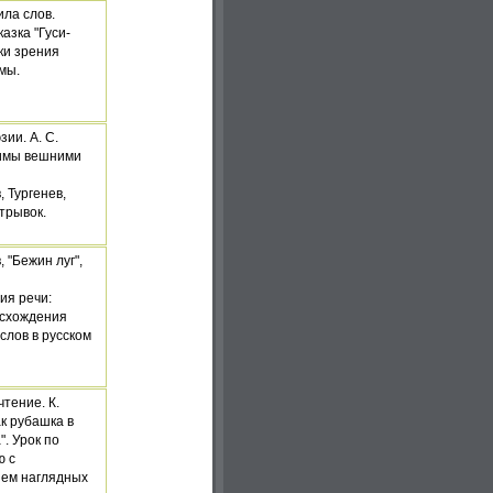
ла слов.
азка "Гуси-
ки зрения
емы.
ии. А. С.
нимы вешними
в,
Тургенев,
отрывок.
, "Бежин луг",
ия речи:
исхождения
слов в русском
тение. К.
ак рубашка в
. Урок по
ю с
ием наглядных