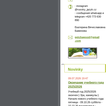
- instagram
@russky_jazyk.cz
- сообщения whatsapp и
telegram +420 773 630
890
Екатерина Вячеславовна
Баженова
getchago
od@gmail
.com
Novinky
09.07.2026 19:47
Окончание учебного года
2025/2026
Учебный год 2025/2026
окончен:) Ура, каникулы:)
Начало нового учебного года:
пятница - 09.10.26 суббота -
10.10.26 воскресенье -