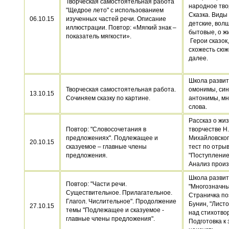
Творческая самостоятельная работа
народное тво
"Щедрое лето" с использованием
Сказка. Виды 
06.10.15
изученных частей речи. Описание
детские, вол
иллюстрации. Повтор: «Мягкий знак –
бытовые, о ж
показатель мягкости».
Герои сказок
схожесть сюж
далее.
Школа развит
Творческая самостоятельная работа.
омонимы, си
13.10.15
Сочиняем сказку по картине.
антонимы, м
слова.
Рассказ о жиз
Повтор: "Словосочетания в
творчестве Н.
предложениях". Подлежащее и
Михайловско
20.10.15
сказуемое – главные члены
тест по отрыв
предложения.
"Поступление
Анализ прои
Школа развит
Повтор: "Части речи.
"Многозначны
Существительное. Прилагательное.
Страничка поэ
Глагол. Числительное". Продолжение
Бунин, "Лист
27.10.15
темы "Подлежащее и сказуемое -
над стихотво
главные члены предложения".
Подготовка к