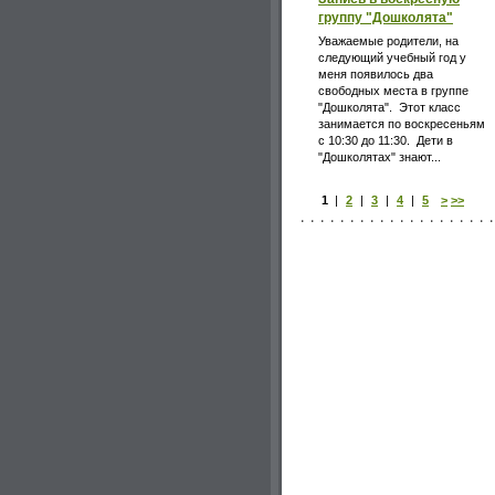
группу "Дошколята"
Уважаемые родители, на
следующий учебный год у
меня появилось два
свободных места в группе
"Дошколята". Этот класс
занимается по воскресеньям
с 10:30 до 11:30. Дети в
"Дошколятах" знают...
1
|
2
|
3
|
4
|
5
>
>>