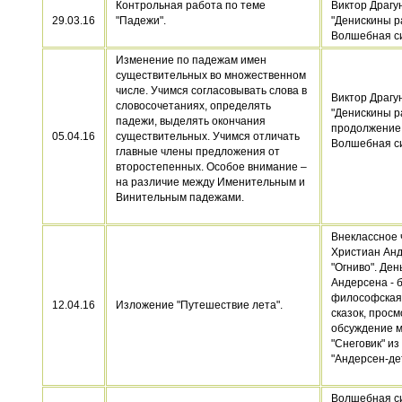
Контрольная работа по теме
Виктор Драгу
29.03.16
"Падежи".
"Денискины р
Волшебная с
Изменение по падежам имен
существительных во множественном
числе. Учимся согласовывать слова в
Виктор Драгу
словосочетаниях, определять
"Денискины р
падежи, выделять окончания
продолжение
05.04.16
существительных. Учимся отличать
Волшебная с
главные члены предложения от
второстепенных. Особое внимание –
на различие между Именительным и
Винительным падежами.
Внеклассное 
Христиан Анд
"Огниво". Де
Андерсена - 
философская
12.04.16
Изложение "Путешествие лета".
сказок, просм
обсуждение 
"Снеговик" из
"Андерсен-де
Волшебная си