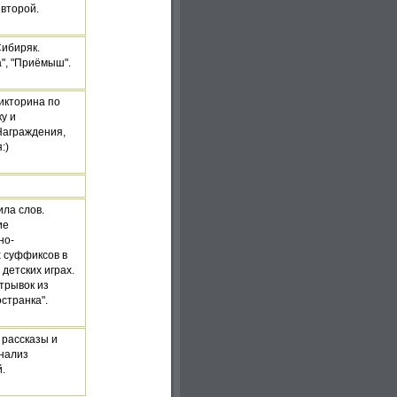
 второй.
Сибиряк.
", "Приёмыш".
икторина по
у и
Награждения,
:)
ла слов.
ие
но-
 суффиксов в
детских играх.
отрывок из
странка".
, рассказы и
анализ
й.