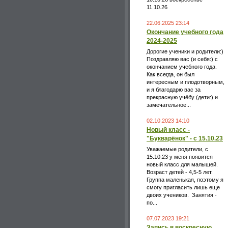
11.10.26
22.06.2025 23:14
Окончание учебного года
2024-2025
Дорогие ученики и родители:)
Поздравляю вас (и себя:) с
окончанием учебного года.
Как всегда, он был
интересным и плодотворным,
и я благодарю вас за
прекрасную учёбу (дети:) и
замечательное...
02.10.2023 14:10
Новый класс -
"Букварёнок" - с 15.10.23
Уважаемые родители, с
15.10.23 у меня появится
новый класс для малышей.
Возраст детей - 4,5-5 лет.
Группа маленькая, поэтому я
смогу пригласить лишь еще
двоих учеников. Занятия -
по...
07.07.2023 19:21
Запись в воскресную