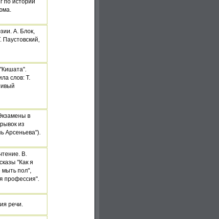
г по истории
юма.
ии. А. Блок,
Г. Паустовский,
 "Кишата".
ла слов: Т.
тивый
"Экзамены в
трывок из
ь Арсеньева").
чтение. В.
сказы "Как я
 мыть пол",
я профессия".
ия речи.